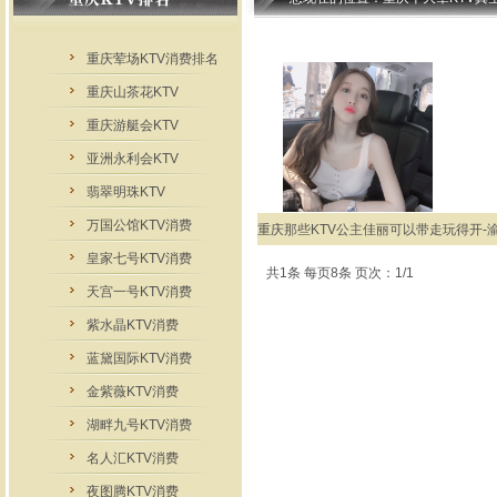
重庆荤场KTV消费排名
重庆山茶花KTV
重庆游艇会KTV
亚洲永利会KTV
翡翠明珠KTV
万国公馆KTV消费
重庆那些KTV公主佳丽可以带走玩得开-
皇家七号KTV消费
共1条 每页8条 页次：1/1
天宫一号KTV消费
紫水晶KTV消费
蓝黛国际KTV消费
金紫薇KTV消费
湖畔九号KTV消费
名人汇KTV消费
夜图腾KTV消费